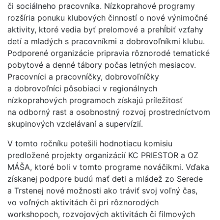
či sociálneho pracovníka. Nízkoprahové programy
rozšíria ponuku klubových činností o nové výnimočné
aktivity, ktoré vedia byť prelomové a prehĺbiť vzťahy
detí a mladých s pracovníkmi a dobrovoľníkmi klubu.
Podporené organizácie pripravia rôznorodé tematické
pobytové a denné tábory počas letných mesiacov.
Pracovníci a pracovníčky, dobrovoľníčky
a dobrovoľníci pôsobiaci v regionálnych
nízkoprahových programoch získajú príležitosť
na odborný rast a osobnostný rozvoj prostredníctvom
skupinových vzdelávaní a supervízií.
V tomto ročníku potešili hodnotiacu komisiu
predložené projekty organizácií KC PRIESTOR a OZ
MÁŠA, ktoré boli v tomto programe nováčikmi. Vďaka
získanej podpore budú mať deti a mládež zo Serede
a Trstenej nové možnosti ako tráviť svoj voľný čas,
vo voľných aktivitách či pri rôznorodých
workshopoch, rozvojových aktivitách či filmových