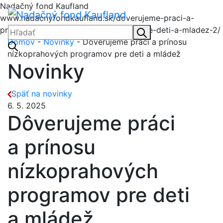
Nadačný fond Kaufland
Menu
Nadačný fond Kaufl
www.nadacnyfondkaufland.sk/doverujeme-praci-a-
prinosu-nizkoprahovych-programov-pre-deti-a-mladez-2/
Hľadať:
Hľadať
Domov
-
Novinky
- Dôverujeme práci a prínosu
nízkoprahových programov pre deti a mládež
Novinky
Späť na novinky
6. 5. 2025
Dôverujeme práci
a prínosu
nízkoprahových
programov pre deti
a mládež