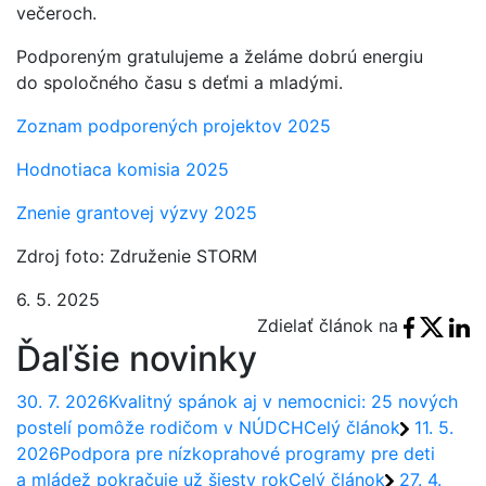
večeroch.
Podporeným gratulujeme a želáme dobrú energiu
do spoločného času s deťmi a mladými.
Zoznam podporených projektov 2025
Hodnotiaca komisia 2025
Znenie grantovej výzvy 2025
Zdroj foto: Združenie STORM
6. 5. 2025
Facebook
X Tweet
Link
Zdielať článok na
Ďaľšie novinky
30. 7. 2026
Kvalitný spánok aj v nemocnici: 25 nových
postelí pomôže rodičom v NÚDCH
Celý článok
11. 5.
2026
Podpora pre nízkoprahové programy pre deti
a mládež pokračuje už šiesty rok
Celý článok
27. 4.