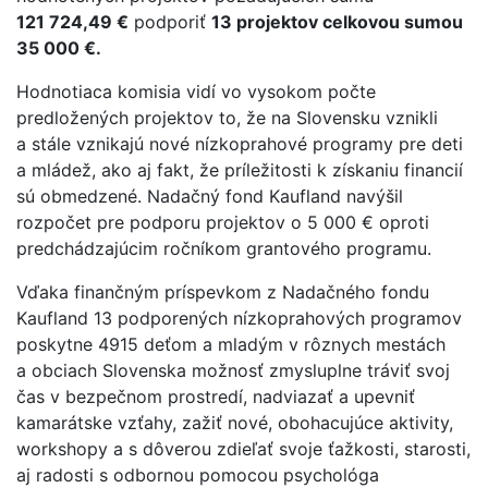
121 724,49 €
podporiť
13 projektov celkovou sumou
35 000 €.
Hodnotiaca komisia vidí vo vysokom počte
predložených projektov to, že na Slovensku vznikli
a stále vznikajú nové nízkoprahové programy pre deti
a mládež, ako aj fakt, že príležitosti k získaniu financií
sú obmedzené. Nadačný fond Kaufland navýšil
rozpočet pre podporu projektov o 5 000 € oproti
predchádzajúcim ročníkom grantového programu.
Vďaka finančným príspevkom z Nadačného fondu
Kaufland 13 podporených nízkoprahových programov
poskytne 4915 deťom a mladým v rôznych mestách
a obciach Slovenska možnosť zmysluplne tráviť svoj
čas v bezpečnom prostredí, nadviazať a upevniť
kamarátske vzťahy, zažiť nové, obohacujúce aktivity,
workshopy a s dôverou zdieľať svoje ťažkosti, starosti,
aj radosti s odbornou pomocou psychológa