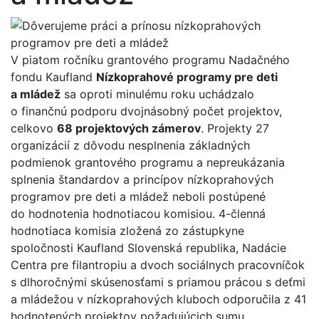
V piatom ročníku grantového programu Nadačného
fondu Kaufland
Nízkoprahové programy pre deti
a mládež
sa oproti minulému roku uchádzalo
o finančnú podporu dvojnásobný počet projektov,
celkovo
68 projektových zámerov
. Projekty 27
organizácií z dôvodu nesplnenia základných
podmienok grantového programu a nepreukázania
splnenia štandardov a princípov nízkoprahových
programov pre deti a mládež neboli postúpené
do hodnotenia hodnotiacou komisiou. 4-členná
hodnotiaca komisia zložená zo zástupkyne
spoločnosti Kaufland Slovenská republika, Nadácie
Centra pre filantropiu a dvoch sociálnych pracovníčok
s dlhoročnými skúsenosťami s priamou prácou s deťmi
a mládežou v nízkoprahových kluboch odporučila z 41
hodnotených projektov požadujúcich sumu