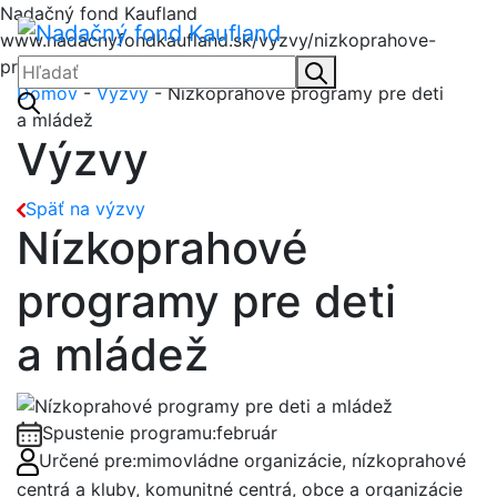
Nadačný fond Kaufland
Menu
Nadačný fond Kaufl
www.nadacnyfondkaufland.sk/vyzvy/nizkoprahove-
programy-pre-deti-a-mladez/
Hľadať:
Hľadať
Domov
-
Výzvy
- Nízkoprahové programy pre deti
a mládež
Výzvy
Späť na výzvy
Nízkoprahové
programy pre deti
a mládež
Spustenie programu:
február
Určené pre:
mimovládne organizácie, nízkoprahové
centrá a kluby, komunitné centrá, obce a organizácie