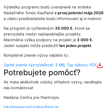
Výsledky programu budú zverejnené na stránke
Nadačného fondu Kaufland
v prvej polovici mája 2026
a všetci predkladatelia budú informovaní aj e-mailom.
Na program je vyčlenených
35 000 €
, ktoré sa
prerozdelia medzi najúspešnejšie projekty.
Maximálna výška podpory na projekt je
3 000 €.
Jeden subjekt môže predložiť
len jeden projekt
.
Kompletné znenie výzvy nájdete tu:
Úplné znenie výzvy
Veľkosť: 3 MB, Typ súboru: PDF
Potrebujete pomôcť?
Ak mate akékoľvek otázky ohľadom výzvy, neváhajte
nás kontaktovat
Nadácia Centra pre filantropiu
info@nadacnyfondkaufland.sk