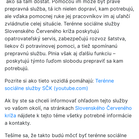
ako sa tam dostať. Pomocou im môže byť práve
prepravná služba, tá ich nielen dopraví, kam potrebujú,
ale vďaka pomocnej ruke jej pracovníkov im aj uľahčí
zvládnutie celej situácie. Terénne sociálne služby
Slovenského Červeného kríža poskytujú
opatrovateľský servis, zabezpečujú rozvoz šatstva,
liekov či potravinovej pomoci, a tiež spomínanú
prepravnú službu. Plnia však aj ďalšiu funkciu –
poskytujú týmto ľuďom slobodu prepraviť sa kam
potrebujú.
Pozrite si ako tieto vozidlá pomáhajú:
Terénne
sociálne služby SČK (youtube.com)
Ak by ste sa chceli informovať ohľadom tejto služby
vo vašom okolí, na stránkach
Slovenského Červeného
kríža
nájdete k tejto téme všetky potrebné informácie
a kontakty.
Tešíme sa, že takto budú môcť byť terénne sociálne