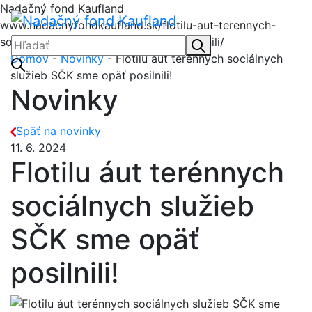
Nadačný fond Kaufland
Menu
Nadačný fond Kaufl
www.nadacnyfondkaufland.sk/flotilu-aut-terennych-
socialnych-sluzieb-sck-sme-opat-posilnili/
Hľadať:
Hľadať
Domov
-
Novinky
- Flotilu áut terénnych sociálnych
služieb SČK sme opäť posilnili!
Novinky
Späť na novinky
11. 6. 2024
Flotilu áut terénnych
sociálnych služieb
SČK sme opäť
posilnili!