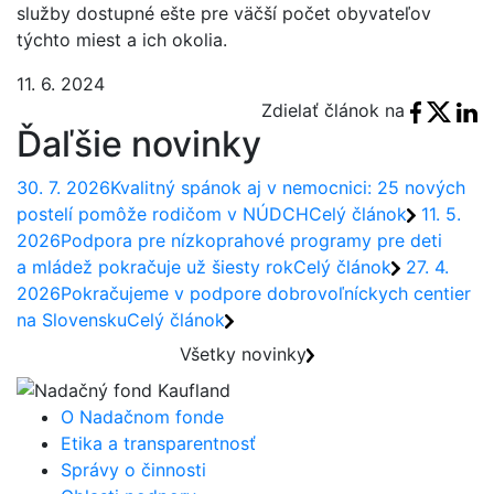
služby dostupné ešte pre väčší počet obyvateľov
týchto miest a ich okolia.
11. 6. 2024
Facebook
X Tweet
Link
Zdielať článok na
Ďaľšie novinky
30. 7. 2026
Kvalitný spánok aj v nemocnici: 25 nových
postelí pomôže rodičom v NÚDCH
Celý článok
11. 5.
2026
Podpora pre nízkoprahové programy pre deti
a mládež pokračuje už šiesty rok
Celý článok
27. 4.
2026
Pokračujeme v podpore dobrovoľníckych centier
na Slovensku
Celý článok
Všetky novinky
O Nadačnom fonde
Etika a transparentnosť
Správy o činnosti