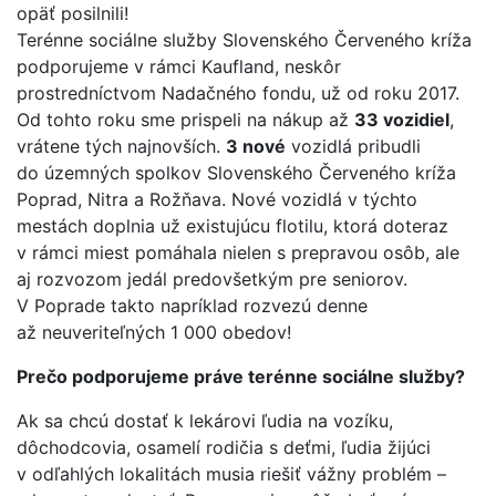
Terénne sociálne služby Slovenského Červeného kríža
podporujeme v rámci Kaufland, neskôr
prostredníctvom Nadačného fondu, už od roku 2017.
Od tohto roku sme prispeli na nákup až
33 vozidiel
,
vrátene tých najnovších.
3 nové
vozidlá pribudli
do územných spolkov Slovenského Červeného kríža
Poprad, Nitra a Rožňava. Nové vozidlá v týchto
mestách doplnia už existujúcu flotilu, ktorá doteraz
v rámci miest pomáhala nielen s prepravou osôb, ale
aj rozvozom jedál predovšetkým pre seniorov.
V Poprade takto napríklad rozvezú denne
až neuveriteľných 1 000 obedov!
Prečo podporujeme práve terénne sociálne služby?
Ak sa chcú dostať k lekárovi ľudia na vozíku,
dôchodcovia, osamelí rodičia s deťmi, ľudia žijúci
v odľahlých lokalitách musia riešiť vážny problém –